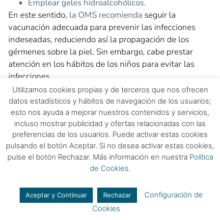
Emplear geles hidroalcohólicos.
En este sentido,
la OMS recomienda
seguir la
vacunación adecuada para prevenir las infecciones
indeseadas, reduciendo así la propagación de los
gérmenes sobre la piel. Sin embargo, cabe prestar
atención en los hábitos de los niños para evitar las
infecciones.
Utilizamos cookies propias y de terceros que nos ofrecen
Entre estos hábitos higiénicos, es recomendable
datos estadísticos y hábitos de navegación de los usuarios;
asegurarse del correcto lavado y secado de pies para
esto nos ayuda a mejorar nuestros contenidos y servicios,
evitar la aparición de hongos, así como la hidratación
incluso mostrar publicidad y ofertas relacionadas con las
en aquellas zonas que tienden a agrietarse con mayor
preferencias de los usuarios. Puede activar estas cookies
frecuencia.
pulsando el botón Aceptar. Si no desea activar estas cookies,
pulse el botón Rechazar. Más información en nuestra
Política
El verano es cuando suelen surgir las mayores
de Cookies
.
infecciones en la piel
por diferentes motivos, bien por
la exposición de la piel a los diferentes agentes
Configuración de
Aceptar y Continuar
Rechazar
externos como el cambio de temperaturas, por lo que
Cookies
tanto en niños como en adultos cabe prestar atención